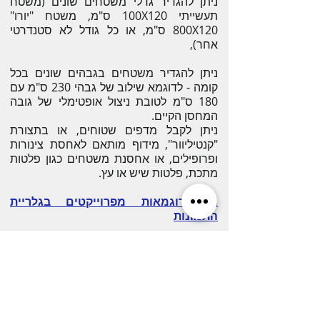
ניתן להגדיר גדלי משטחים שונים (משטח
תעשייתי 100X120 ס"מ, משטח "יורו"
800X120 ס"מ, או כל גודל לא סטנדרטי
אחר),
ניתן להגדיר משטחים בגבהים שונים בכל
קומה - לדוגמא שילוב של גבהי 230 ס"מ עם
180 ס"מ לטובת ניצול אופטימלי של גובה
המחסן הקיים.
ניתן לקבל מדפים שטוחים, או בתצורת
"קנטיליוור", מידוף מותאם לאחסת צינורות
ופרופילים, או אחסנת משטחים כגון פלטות
מתכת, פלטות שיש או עץ.
ראו דוגמאות מפרוייקטים בגלריית
התמונות
מערכות בקרה ובטיחות
הבקר המרכזי של המערכת: S-1200
מתוצרת סימנס​. הבקר שולט על כלל
פעולות המערכת:
הפעלה: פתיחת מעברים
פעולות אוטומטיות